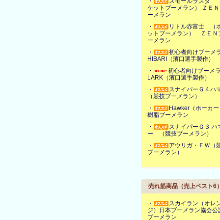
・
スモールラスタ 
ケットブーメラン） ＺＥＮ
ーメラン
・
リトル赤富士 （
ットブーメラン） ＺＥＮ
ーメラン
・
初心者向けブーメ
HIBARI（濱口選手製作）
・
初心者向けブーメ
LARK（濱口選手製作）
・
スナイパーＧ４ハ
（競技ブーメラン）
・
Hawker（ホーカ
樹脂ブーメラン
・
スナイパーＧ３ ハ
ー （競技ブーメラン）
・
アウリガ・ＦＷ（
ブーメラン）
売れ筋商品（売上ベスト6
・
スカイラン（オレ
ジ）日本ブーメラン協会公
ブーメラン