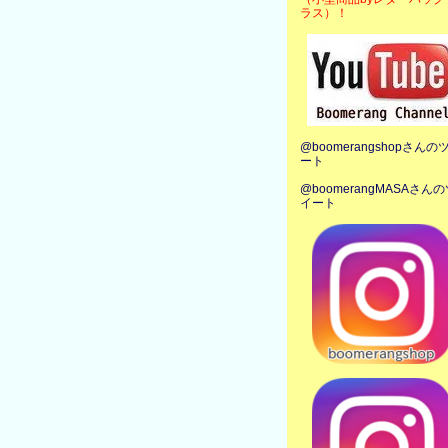
ラス）！
@boomerangshopさんの
ート
@boomerangMASAさん
イート