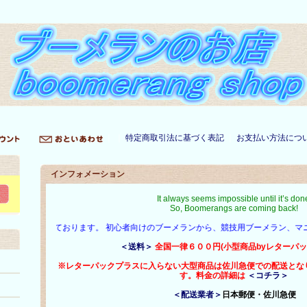
｜ ｜
特定商取引法に基づく表記
｜
お支払い方法につ
インフォメーション
It always seems impossible until it’s don
So, Boomerangs are coming back!
えております。 初心者向けのブーメランから、競技用ブーメラン、マニアックなブ
＜送料＞
全国一律６００円(小型商品byレターパ
※レターパックプラスに入らない大型商品は佐川急便での配送とな
す。料金の詳細は
＜コチラ＞
＜配送業者＞
日本郵便・佐川急便