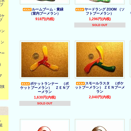
（ポ
ブ
ルームブーム・黄緑
ヤードラング ZOOM （ソ
（室内ブーメラン）
フトブーメラン）
ポケ
918円(内税)
1,296円(内税)
ブ
SOLD OUT
ラン
ラン
マー
ー）
マ
スモールラスタ （ポケ
ポケットランナー （ポ
競技
ットブーメラン） ＺＥＮブーメ
ケットブーメラン） ＺＥＮブ
ラン
ーメラン
2,040円(内税)
1,630円(内税)
SOLD OUT
）
ン
認