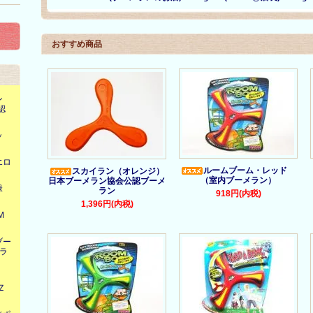
おすすめ商品
ン
認
ッ
エロ
ルームブーム・レッド
スカイラン（オレンジ）
（室内ブーメラン）
日本ブーメラン協会公認ブーメ
黄緑
ラン
918円(内税)
1,396円(内税)
M
ブー
ラ
ー
Ｚ