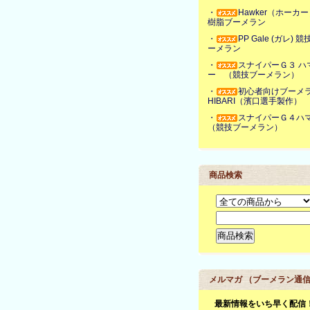
・
Hawker（ホーカ
樹脂ブーメラン
・
PP Gale (ガレ) 
ーメラン
・
スナイパーＧ３ ハ
ー （競技ブーメラン）
・
初心者向けブーメ
HIBARI（濱口選手製作）
・
スナイパーＧ４ハ
（競技ブーメラン）
商品検索
メルマガ （ブーメラン通
最新情報をいち早く配信