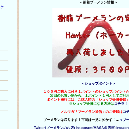
＜新着ブーメラン情報＞
ワケ
出
＜ショップポイント＞
１００円ご購入に付き１ポイントのショップポイント
次回のお買い物から、１ポイント１円としてご利
ポイント発行には、ご購入時の「ショップ会員登録
※ショップ会員になる方法は
コチラ！
）
メルマガ「ブーメラン通信」のご登録は
コ
ブーメランは戻ります！百聞は一見に如かず！→
＜ブ
Twitter(ブーメランのお店)
Instagram(MASA@店長)
Insta