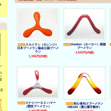
ラ
！
Hawker（ホーカー）樹脂
スカイラン（オレンジ）
ブーメラン
日本ブーメラン協会公認ブーメ
ラン
3,500円(内税)
1,396円(内税)
ン
。
お
ン
室
（定
注
スナイパーＧ３ ハマー
初心者向けブーメラン
り
（競技ブーメラン）
HIBARI（濱口選手製作）
円
プ