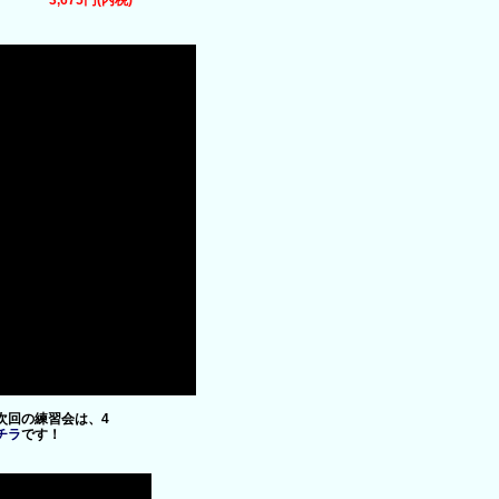
3,675円(内税)
次回の練習会は、4
チラ
です！