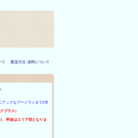
いて
｜
配送方法･送料について
｜
｜
e.
ーメランまでの幅広いラインナップを、どうぞごゆっくりご覧下さい。 ブーメラ
ックプラス）
り、料金はエリア別となりま