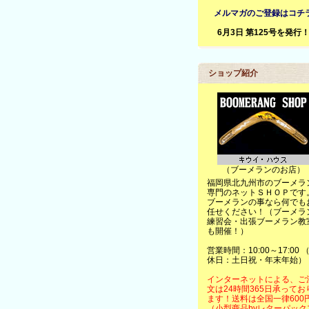
メルマガのご登録はコチ
6月3日 第125号を発行
ショップ紹介
（ブーメランのお店）
福岡県北九州市のブーメラ
専門のネットＳＨＯＰです
ブーメランの事なら何でも
任せください！（ブーメラ
練習会・出張ブーメラン教
も開催！）
営業時間：10:00～17:00 
休日：土日祝・年末年始）
インターネットによる、ご
文は24時間365日承ってお
ます！送料は全国一律600
（小型商品byレターパック