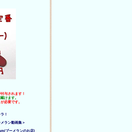
が付与されます！
用戴けます。
」が必要です。
チラ！
ーメラン動画集＞
gram(ブーメランのお店)