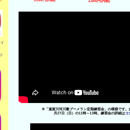
3,300円(内税)
2,000円(内税)
ツイ
のツ
※「遠賀川河川敷ブーメラン定期練習会」の模様です。
月27日（日）の11時～13時。練習会の詳細は
コ