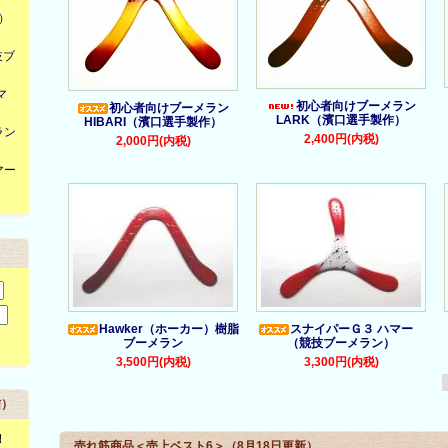
ー）
競技ブ
マ
初心者向けブーメラン
初心者向けブーメラン
LARK（濱口選手製作）
HIBARI（濱口選手製作）
ラン
2,400円(内税)
2,000円(内税)
マー
Hawker（ホーカー）樹脂
スナイパーＧ３ ハマー
ブーメラン
（競技ブーメラン）
3,500円(内税)
3,300円(内税)
信）
！
売れ筋商品＜売上ベスト6＞（8月18日更新）