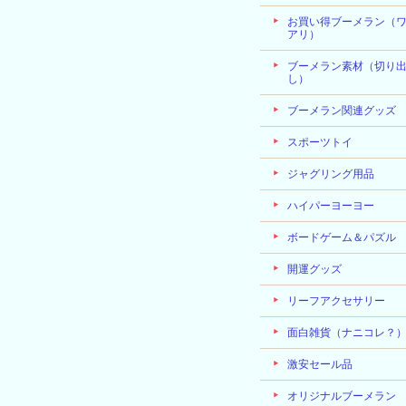
お買い得ブーメラン（
アリ）
ブーメラン素材（切り
し）
ブーメラン関連グッズ
スポーツトイ
ジャグリング用品
ハイパーヨーヨー
ボードゲーム＆パズル
開運グッズ
リーフアクセサリー
面白雑貨（ナニコレ？
激安セール品
オリジナルブーメラン