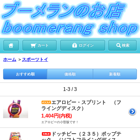
カート
ログイン
検索
ホーム
＞
スポーツトイ
おすすめ順
価格順
新着順
1-3 / 3
エアロビー・スプリント （フ
ライングディスク）
1,404円(内税)
エアロビーの小型版です！
ドッチビー（２３５）ポップテ
ック （ソフトフライングディス