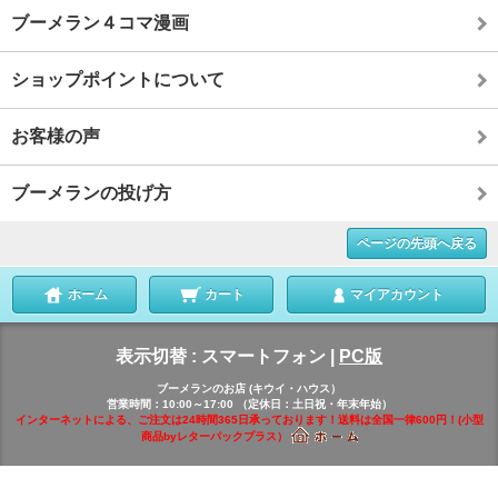
ブーメラン４コマ漫画
ショップポイントについて
お客様の声
ブーメランの投げ方
ページの先頭へ戻る
ホーム
カート
マイアカウント
表示切替 :
スマートフォン
|
PC版
ブーメランのお店 (キウイ・ハウス）
営業時間：10:00～17:00 （定休日：土日祝・年末年始）
インターネットによる、ご注文は24時間365日承っております！送料は全国一律600円！(小型
商品byレターパックプラス）